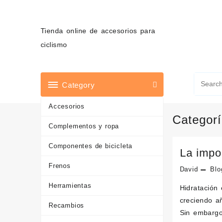
Saltar
al
contenido
Tienda online de accesorios para
ciclismo
Category
Accesorios
Categor
Complementos y ropa
Componentes de bicicleta
La impor
Frenos
David
Blo
Herramientas
Hidratación
creciendo a
Recambios
Sin embargo