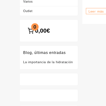
Varios
Outlet
La
Leer más
importanci
de
0
0,00€
la
hidratación
Blog, últimas entradas
La importancia de la hidratación