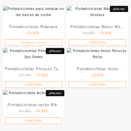
últimos
¡Oferta!
Portabicicletas Riderace
Portabicicletas Massi Mont
El
El
32,95
€
39,95
€
29,95
€
New EVO
Ventoux
precio
precio
Leer más
Añadir al carrito
original
actual
era:
es:
¡Oferta!
39,95€.
29,95€.
Portabicicletas Peruzzo Tour
Portabicicletas techo
El
El
22,95
€
17,95
€
24,95
€
San Remo
Peruzzo Rolle
precio
precio
Leer más
Leer más
original
actual
era:
es:
¡Oferta!
22,95€.
17,95€.
Portabicicletas techo Bike
El
El
84,95
€
46,95
€
Pro
precio
precio
Leer más
original
actual
era:
es: