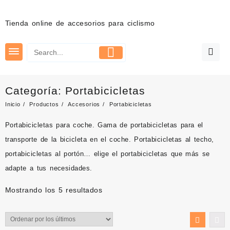
Saltar
al
Tienda online de accesorios para ciclismo
contenido
Categoría:
Portabicicletas
Inicio
Productos
Accesorios
Portabicicletas
Portabicicletas para coche
. Gama de portabicicletas para el
transporte de la bicicleta en el coche.
Portabicicletas al techo
,
p
ortabicicletas al portón
… elige el portabicicletas que más se
adapte a tus necesidades.
Ordenado
Mostrando los 5 resultados
por
los