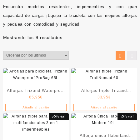
Encuentra modelos resistentes, impermeables y con gran
capacidad de carga. ¡Equipa tu bicicleta con las mejores alforjas
y pedalea con comodidad y seguridad!
Ordenado
Mostrando los 9 resultados
por
los
últimos
Alforjas Trizand Waterproof
Alforjas triple Trizand
65,95
€
33,95
€
ProBag
TrailNomad 60
Añadir al carrito
Añadir al carrito
¡Oferta!
¡Oferta!
Alforja única Haberland