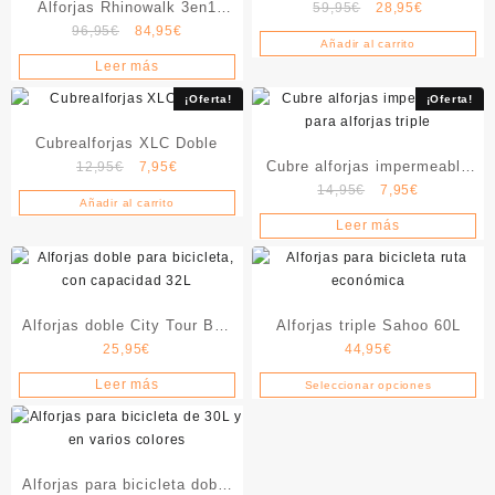
Alforjas Rhinowalk 3en1
El
El
59,95
€
28,95
€
Modern 19L.
El
El
precio
precio
96,95
€
84,95
€
WaterProof 65L.
Añadir al carrito
precio
precio
original
actual
Leer más
original
actual
era:
es:
era:
es:
59,95€.
28,95€.
¡Oferta!
¡Oferta!
96,95€.
84,95€.
Cubrealforjas XLC Doble
El
El
Cubre alforjas impermeable
12,95
€
7,95
€
precio
precio
El
El
14,95
€
7,95
€
para alforjas triple
Añadir al carrito
original
actual
precio
precio
Leer más
era:
es:
original
actual
12,95€.
7,95€.
era:
es:
14,95€.
7,95€.
Alforjas doble City Tour BP-
Alforjas triple Sahoo 60L
25,95
€
44,95
€
32L
Leer más
Seleccionar opciones
Este
producto
tiene
múltiples
Alforjas para bicicleta doble
variantes.