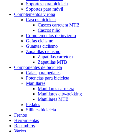
Soportes para bicicleta
Soportes para móvil
Complementos y ropa
Cascos bicicleta
Cascos carretera MTB
Cascos niño
Complementos de invierno
Gafas ciclismo
Guantes ciclismo
Zapatillas ciclismo
Zapatillas carretera
Zapatillas MTB
Componentes de bicicleta
Calas para pedales
Potencias para bicicleta
Manillares
Manillares carretera
Manillares city-trekking
Manillares MTB
Pedales
Sillines bicicleta
Frenos
Herramientas
Recambios
Varios