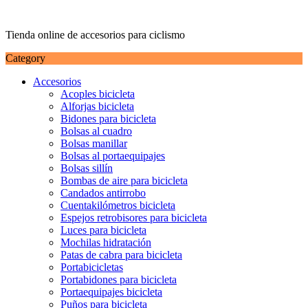
Saltar
al
Tienda online de accesorios para ciclismo
contenido
Category
Accesorios
Acoples bicicleta
Alforjas bicicleta
Bidones para bicicleta
Bolsas al cuadro
Bolsas manillar
Bolsas al portaequipajes
Bolsas sillín
Bombas de aire para bicicleta
Candados antirrobo
Cuentakilómetros bicicleta
Espejos retrobisores para bicicleta
Luces para bicicleta
Mochilas hidratación
Patas de cabra para bicicleta
Portabicicletas
Portabidones para bicicleta
Portaequipajes bicicleta
Puños para bicicleta