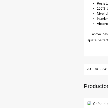
Resiste
100% 
Nivel 
Interio
Absorci
El apoyo nas
ajuste perfec
SKU:
846834
Producto