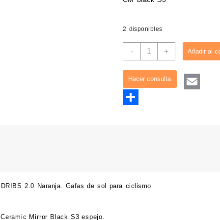
era:
es:
37,95€.
29,9
2 disponibles
Gafas
-
+
Añadir al ca
Alpina
DRIBS
2.0
Twitter
cantidad
Email
Compartir
 DRIBS 2.0
Naranja. Gafas de sol para ciclismo
l Ceramic Mirror Black S3 espejo.