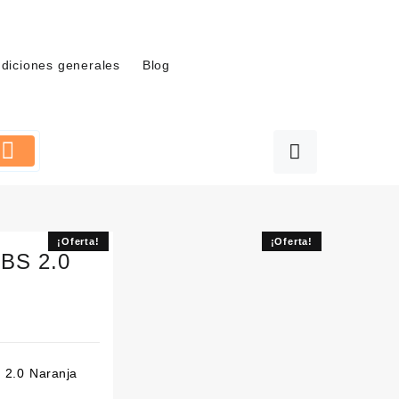
diciones generales
Blog
¡Oferta!
¡Oferta!
IBS 2.0
cio
 2.0 Naranja
ual