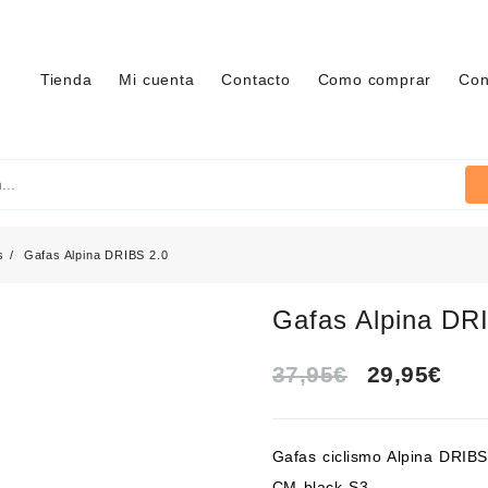
Tienda
Mi cuenta
Contacto
Como comprar
Con
s
Gafas Alpina DRIBS 2.0
Gafas Alpina DR
El
El
37,95
€
29,95
€
precio
pre
Gafas ciclismo
Alpina DRIBS
original
act
CM black S3