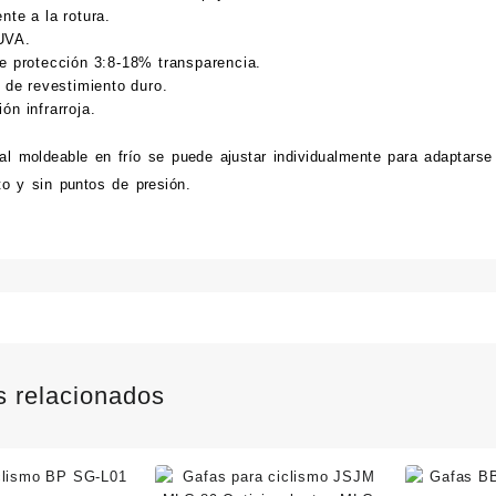
nte a la rotura.
UVA.
de protección 3:8-18% transparencia.
r de revestimiento duro.
ón infrarroja.
al
moldeable
en frío
se puede ajustar individualmente
para adaptarse
to
y sin
puntos de presión.
1
s relacionados