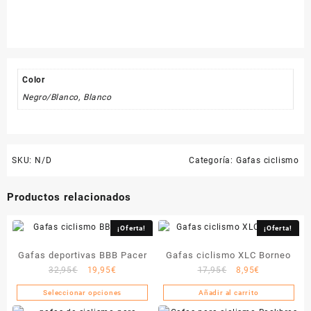
Color
Negro/Blanco, Blanco
SKU:
N/D
Categoría:
Gafas ciclismo
Productos relacionados
¡Oferta!
¡Oferta!
Gafas deportivas BBB Pacer
Gafas ciclismo XLC Borneo
El
El
El
El
32,95
€
19,95
€
17,95
€
8,95
€
precio
precio
precio
precio
Seleccionar opciones
Añadir al carrito
Este
original
actual
original
actual