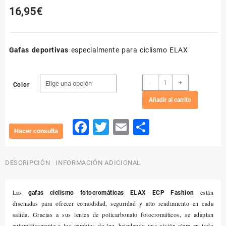
16,95
€
Gafas deportivas
especialmente para ciclismo ELAX
Gafas
-
+
Color
ciclismo
Añadir al carrito
fotocromáticas
ELAX
Facebook
Twitter
Email
Compartir
ECP
cantidad
DESCRIPCIÓN
INFORMACIÓN ADICIONAL
Las
están
gafas ciclismo fotocromáticas ELAX ECP Fashion
diseñadas para ofrecer comodidad, seguridad y alto rendimiento en cada
salida. Gracias a sus lentes de policarbonato fotocromáticos, se adaptan
automáticamente a los cambios de luz, brindando una visión clara en todo