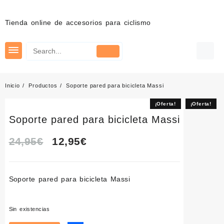
Saltar
al
Tienda online de accesorios para ciclismo
contenido
Inicio
Productos
Soporte pared para bicicleta Massi
¡Oferta!
¡Oferta!
Soporte pared para bicicleta Massi
El
El
24,95
€
12,95
€
precio
precio
Soporte pared para bicicleta
Massi
original
actual
era:
es:
Sin existencias
24,95€.
12,95€.