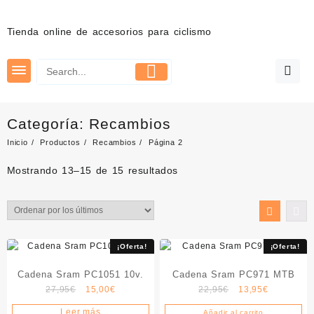
Saltar
al
Tienda online de accesorios para ciclismo
contenido
Categoría:
Recambios
Inicio
Productos
Recambios
Página 2
Ordenado
Mostrando 13–15 de 15 resultados
por
los
últimos
¡Oferta!
¡Oferta!
Cadena Sram PC1051 10v.
Cadena Sram PC971 MTB
El
El
El
El
27,95
€
15,00
€
22,95
€
13,95
€
precio
precio
precio
precio
Leer más
Añadir al carrito