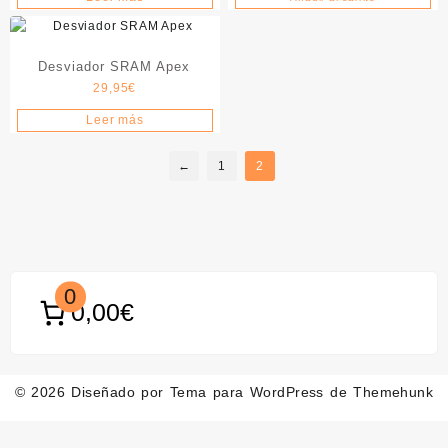
original
actual
original
actual
era:
es:
era:
es:
27,95€.
15,00€.
22,95€.
13,95€.
Desviador SRAM Apex
29,95
€
Leer más
←
1
2
0
0,00€
© 2026
Diseñado por
Tema para WordPress de Themehunk