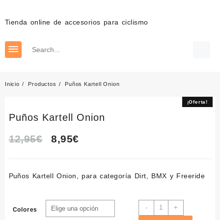
Saltar
al
Tienda online de accesorios para ciclismo
contenido
Inicio
Productos
Puños Kartell Onion
¡Oferta!
¡Oferta!
Puños Kartell Onion
El
El
12,95
€
8,95
€
precio
precio
Puños Kartell
Onion, para categoría Dirt, BMX y Freeride
original
actual
era:
es:
Puños
-
+
Colores
Kartell
12,95€.
8,95€.