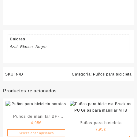
Colores
Azul, Blanco, Negro
SKU:
N/D
Categoría:
Puños para bicicleta
Productos relacionados
Puños de manillar BP-
Puños para bicicleta
4,95
€
GRIPS
7,95
€
Brucklos Grips
Seleccionar opciones
Este