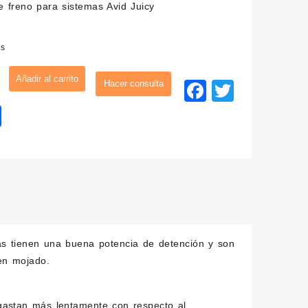
de freno para sistemas Avid Juicy
original
actual
era:
es:
es
11,95€.
6,95€.
las
Añadir al carrito
Faceboo
Twitter
ail
Compartir
eta
dad
cas tienen una buena potencia de detención y son
 en mojado.
sgastan más lentamente con respecto al