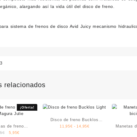
gánico, alargando así la vida útil del disco de freno.
para sistema de frenos de disco Avid Juicy mecanismo hidraulico
03
s relacionados
¡Oferta!
Disco de freno Bucklos
las de freno
Rango
Manetas 
11,95
€
-
14,95
€
Light
El
El
de
95
€
5,95
€
ff para Magura