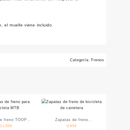
, el muelle viene incluido.
Categoría:
Frenos
de freno TOOPRE
Zapatas de freno
11,95
€
9,95
€
TP5
RIDERACE RR-01R