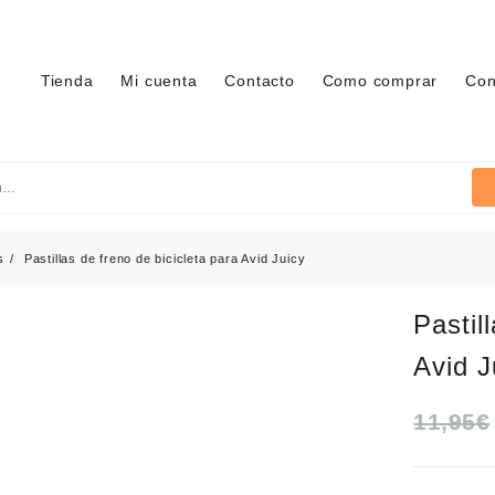
Tienda
Mi cuenta
Contacto
Como comprar
Con
s
Pastillas de freno de bicicleta para Avid Juicy
Pastil
Avid J
11,95
€