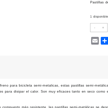
Pastillas 
1 disponibl
Pastil
-
+
de
freno
Em
de
bicicl
para
Avid
Juicy
canti
 freno para bicicleta
semi-metalicas, estas pastillas semi-metáli
tes para disipar el calor. Son muy eficaces tanto en seco como
u compuesto más resistente, las pastillas semi-metálicas se de