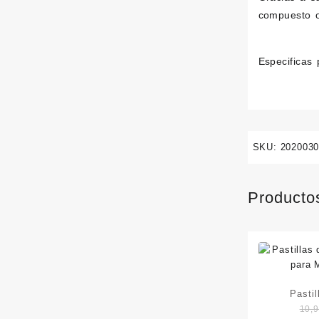
compuesto or
Especificas 
SKU:
202003
Producto
Pastil
10,
Tr!ckstu