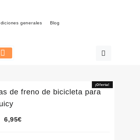
diciones generales
Blog
¡Oferta!
¡Oferta!
las de freno de bicicleta para
uicy
El
El
6,95
€
precio
precio