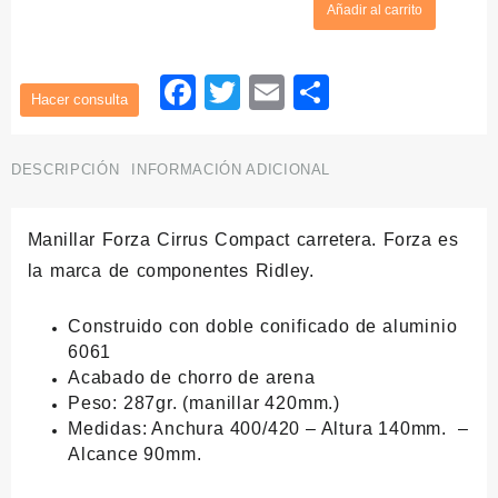
Añadir al carrito
Forza
Cirrus
cantidad
Facebook
Twitter
Email
Compartir
DESCRIPCIÓN
INFORMACIÓN ADICIONAL
Manillar Forza Cirrus Compact
carretera. Forza es
la marca de componentes Ridley.
Construido con
doble conificado
de aluminio
6061
A
cabado de
chorro
de arena
Peso: 287gr. (manillar 420mm.)
Medidas: Anchura 400/420 – Altura 140mm. –
Alcance 90mm.