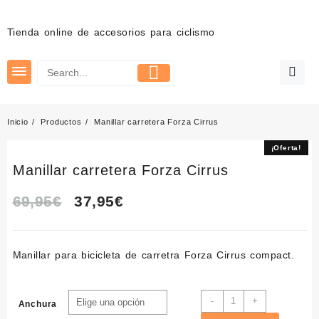
Saltar
al
Tienda online de accesorios para ciclismo
contenido
Inicio
Productos
Manillar carretera Forza Cirrus
¡Oferta!
¡Oferta!
Manillar carretera Forza Cirrus
El
El
69,95
€
37,95
€
precio
precio
Manillar para bicicleta de carretra
Forza Cirrus compact.
original
actual
era:
es:
Manillar
-
+
Anchura
carretera
69,95€.
37,95€.