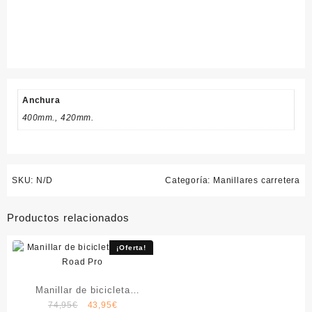
Anchura
400mm., 420mm.
SKU:
N/D
Categoría:
Manillares carretera
Productos relacionados
¡Oferta!
Manillar de bicicleta
El
El
74,95
€
43,95
€
Ritchey Road Pro