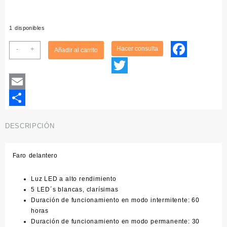
era:
es:
22,95€.
13,95€.
1 disponibles
Kit
-
+
Añadir al carrito
de
Facebook
luces
para
Twitter
bicicleta
Email
XLC
Triton-
Compartir
Thebe
DESCRIPCIÓN
5X
CL-
S03
Faro delantero
cantidad
Luz LED a alto rendimiento
5 LED´s blancas, clarísimas
Duración de funcionamiento en modo intermitente: 60
horas
Duración de funcionamiento en modo permanente: 30