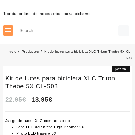
Saltar
al
Tienda online de accesorios para ciclismo
contenido
Inicio
Productos
Kit de luces para bicicleta XLC Triton-Thebe 5X CL-
S03
¡Oferta!
¡Oferta!
Kit de luces para bicicleta XLC Triton-
Thebe 5X CL-S03
El
El
22,95
€
13,95
€
precio
precio
Juego de luces XLC compuesto de:
original
actual
Faro LED delantero High Beamer 5X
Piloto LED trasero 5X