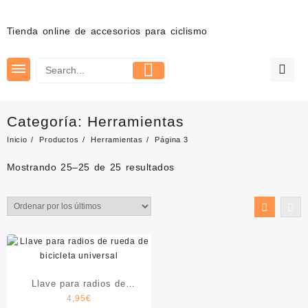
Saltar
al
Tienda online de accesorios para ciclismo
contenido
Categoría:
Herramientas
Inicio
Productos
Herramientas
Página 3
Ordenado
Mostrando 25–25 de 25 resultados
por
los
últimos
Llave para radios de
4,95
€
bicicleta