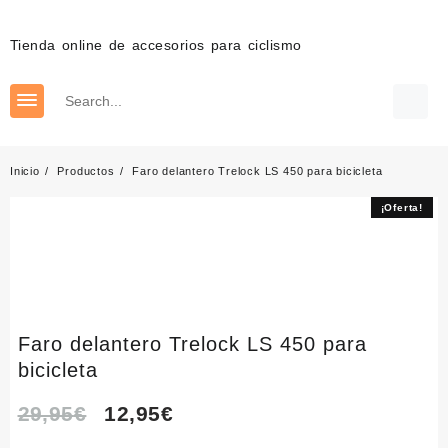
Saltar
al
Tienda online de accesorios para ciclismo
contenido
Inicio
Productos
Faro delantero Trelock LS 450 para bicicleta
¡Oferta!
¡Oferta!
Faro delantero Trelock LS 450 para
bicicleta
El
El
29,95
€
12,95
€