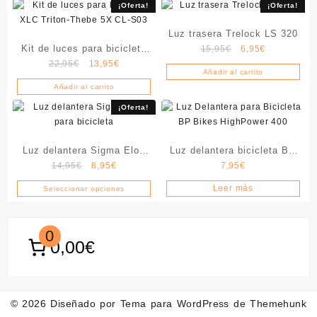
¡Oferta!
¡Oferta!
Luz trasera Trelock LS 320
Kit de luces para bicicleta
El
El
15,95
€
6,95
€
El
El
precio
precio
22,95
€
13,95
€
XLC Triton-Thebe 5X CL-
Añadir al carrito
precio
precio
original
actual
S03
Añadir al carrito
original
actual
era:
es:
era:
es:
15,95€.
6,95€.
¡Oferta!
22,95€.
13,95€.
Luz delantera Sigma Eloy
Luz delantera bicicleta BP
El
El
14,95
€
8,95
€
7,95
€
para bicicleta
Bikes HighPower 400
precio
precio
Leer más
Seleccionar opciones
Este
original
actual
producto
era:
es:
tiene
14,95€.
8,95€.
0
múltiples
0,00€
variantes.
Las
opciones
se
© 2026
Diseñado por
Tema para WordPress de Themehunk
pueden