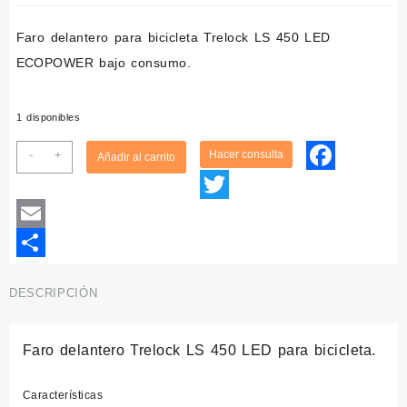
precio
precio
Faro delantero para bicicleta
Trelock LS 450 LED
original
actual
ECOPOWER bajo consumo.
era:
es:
29,95€.
12,95€.
1 disponibles
Faro
-
+
Añadir al carrito
delantero
Facebook
Trelock
LS
Twitter
450
Email
para
bicicleta
Compartir
cantidad
DESCRIPCIÓN
Faro delantero Trelock LS 450 LED para bicicleta.
Características