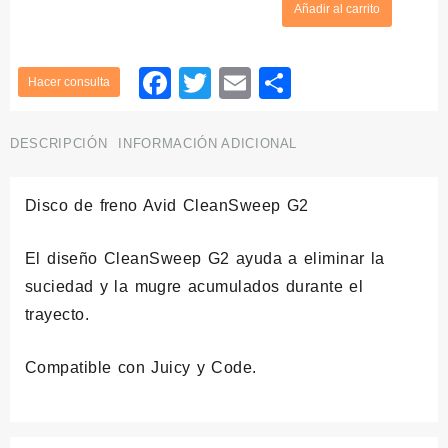
Añadir al carrito
freno
Avid
hasta
CleanSweep
Facebook
Twitter
Email
Compartir
G2
26,95€
cantidad
DESCRIPCIÓN
INFORMACIÓN ADICIONAL
Disco de freno Avid CleanSweep G2
El diseño CleanSweep G2 ayuda a eliminar la
suciedad y la mugre acumulados durante el
trayecto.
Compatible con Juicy y Code.