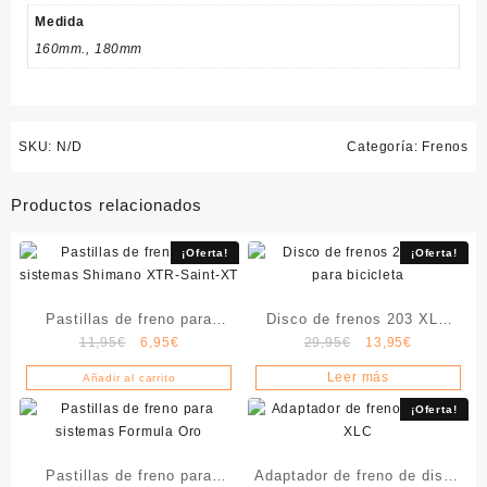
Medida
160mm., 180mm
SKU:
N/D
Categoría:
Frenos
Productos relacionados
¡Oferta!
¡Oferta!
Pastillas de freno para
Disco de frenos 203 XLC
El
El
El
El
11,95
€
6,95
€
29,95
€
13,95
€
sistemas Shimano XTR-
para bicicleta
precio
precio
precio
precio
Saint-XT
Leer más
Añadir al carrito
original
actual
original
actual
era:
es:
era:
es:
¡Oferta!
11,95€.
6,95€.
29,95€.
13,95€.
Pastillas de freno para
Adaptador de freno de disco