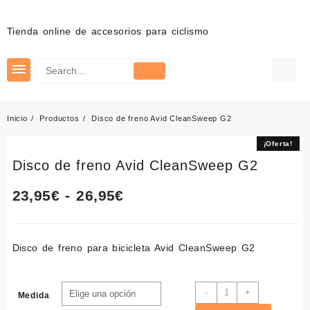
Saltar
al
Tienda online de accesorios para ciclismo
contenido
Inicio
Productos
Disco de freno Avid CleanSweep G2
¡Oferta!
¡Oferta!
Disco de freno Avid CleanSweep G2
Rango
23,95
€
-
26,95
€
de
Disco de freno para bicicleta
Avid CleanSweep G2
precios:
desde
Disco
-
+
Medida
de
23,95€