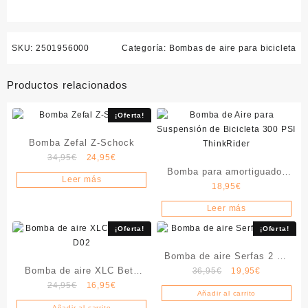
SKU:
2501956000
Categoría:
Bombas de aire para bicicleta
Productos relacionados
¡Oferta!
Bomba Zefal Z-Schock
El
El
34,95
€
24,95
€
precio
precio
Bomba para amortiguador
Leer más
original
actual
18,95
€
ThinkRider HighAir 300
era:
es:
Leer más
34,95€.
24,95€.
¡Oferta!
¡Oferta!
Bomba de aire Serfas 2 en
Bomba de aire XLC Beta
El
El
36,95
€
19,95
€
1
El
El
precio
precio
24,95
€
16,95
€
PU-D02
Añadir al carrito
precio
precio
original
actual
Añadir al carrito