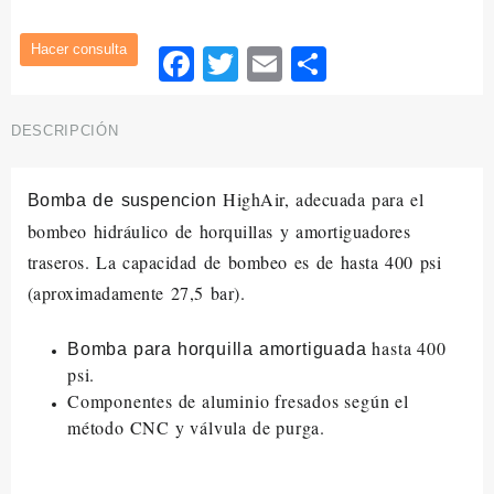
29,95€.
19,95€.
Facebook
Twitter
Email
Compartir
DESCRIPCIÓN
HighAir, adecuada para el
Bomba de suspencion
bombeo hidráulico de horquillas y amortiguadores
traseros. La capacidad de bombeo es de hasta 400 psi
(aproximadamente 27,5 bar).
hasta 400
Bomba para horquilla amortiguada
psi.
Componentes de aluminio fresados según el
método CNC y válvula de purga.