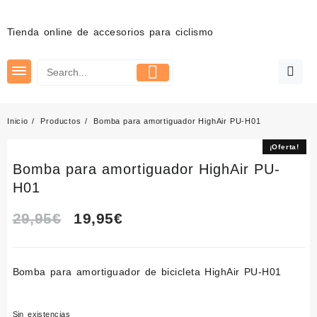
Saltar
al
Tienda online de accesorios para ciclismo
contenido
Inicio
Productos
Bomba para amortiguador HighAir PU-H01
¡Oferta!
¡Oferta!
Bomba para amortiguador HighAir PU-
H01
El
El
29,95
€
19,95
€
precio
precio
Bomba para amortiguado
r de bicicleta HighAir PU-H01
original
actual
era:
es:
Sin existencias