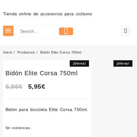
Saltar
al
Tienda online de accesorios para ciclismo
contenido
Inicio
Productos
Bidón Elite Corsa 750ml
¡Oferta!
¡Oferta!
Bidón Elite Corsa 750ml
El
El
6,95
€
5,95
€
precio
precio
Bidón para bicicleta Elite
Corsa 750ml.
original
actual
era:
es:
Sin existencias
6,95€.
5,95€.